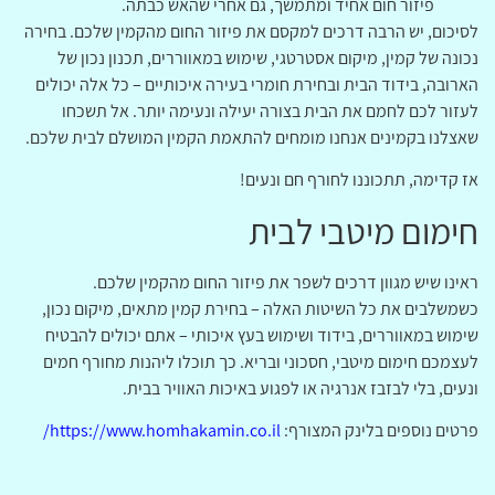
פיזור חום אחיד ומתמשך, גם אחרי שהאש כבתה.
לסיכום, יש הרבה דרכים למקסם את פיזור החום מהקמין שלכם. בחירה
נכונה של קמין, מיקום אסטרטגי, שימוש במאווררים, תכנון נכון של
הארובה, בידוד הבית ובחירת חומרי בעירה איכותיים – כל אלה יכולים
לעזור לכם לחמם את הבית בצורה יעילה ונעימה יותר. אל תשכחו
שאצלנו בקמינים אנחנו מומחים להתאמת הקמין המושלם לבית שלכם.
אז קדימה, תתכוננו לחורף חם ונעים!
חימום מיטבי לבית
ראינו שיש מגוון דרכים לשפר את פיזור החום מהקמין שלכם.
כשמשלבים את כל השיטות האלה – בחירת קמין מתאים, מיקום נכון,
שימוש במאווררים, בידוד ושימוש בעץ איכותי – אתם יכולים להבטיח
לעצמכם חימום מיטבי, חסכוני ובריא. כך תוכלו ליהנות מחורף חמים
ונעים, בלי לבזבז אנרגיה או לפגוע באיכות האוויר בבית.
פרטים נוספים בלינק המצורף:
https://www.homhakamin.co.il/