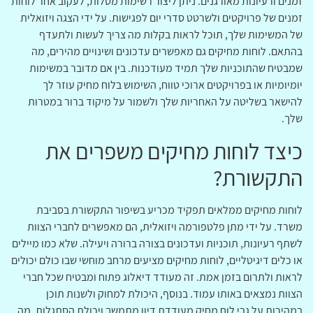
זמנים ורעיונות מאורגנים. ניתן ליצור רשימות מטלות, לעקוב אחר לוחות
זמנים של פרויקטים ולשרטט סדרי יום לפגישות. על ידי הצגה ויזואלית
של המשימות שלך, תוכל לראות בקלות מה צריך לעשות ולתעדף
בהתאם. לוחות מחיקים גם מאפשרים עדכונים ושינויים מהירים, מה
שמבטיח שהתוכניות שלך תמיד מעודכנות. בין אם מדובר במשימות
יומיומיות או בפרויקטים ארוכי טווח, השימוש בלוח מחיק עוזר לך
להישאר בשליטה על האחריות שלך ולשמור על מיקוד ברור במטרות
שלך.
כיצד לוחות מחיקים משפרים את
התקשורת?
לוחות מחיקים ממלאים תפקיד מכריע בשיפור התקשורת בסביבת
משרד. על ידי מתן פלטפורמה ויזואלית, הם מאפשרים לחברי הצוות
לשתף רעיונות, תוכניות ועדכונים בצורה ברורה ויעילה. שלא כמו מיילים
או כלים דיגיטליים, לוחות מחיקים מציעים מרחב מוחשי שבו כולם יכולים
לראות ולתרום בזמן אמת. זה מעודד דיאלוג פתוח ומבטיח שכל חברי
הצוות נמצאים באותו עמוד. בנוסף, היכולת למחוק ולשנות תוכן
במהירות על גבי לוח מחיק מעודדת דיון מתמשך ויכולת הסתגלות, מה