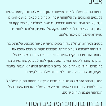
אביב
חנויות התיקים של תל אביב מציעות מגוון רחב של סגנונות, שמתאימים
לטעמים המגוונים של הלקוחות שלהן. מפריטים קלאסיים ועל-זמניים
ועד עיצובים עכשוויים ואוונגרדיים, יש משהו לכולם בעיר השוקקת הזו.
המגוון הזה לא מוגבל רק לאסתטיקה של התיקים, אלא גם לחומרים
שמשתמשים בהם לייצור שלהם.
בשנים האחרונות, חלה עלייה בפופולריות של עור טבעוני, אלטרנטיבה
ידידותית לסביבה לעור מסורתי. מעצבים מקומיים רבים אימצו את
החומר הזה, ויצרו תיקים אופנתיים וידידותיים לסביבה שעונים על
הביקוש הגובר לאופנה בת-קיימא. בנוסף לעור טבעוני, משתמשים גם
בחומרים ייחודיים אחרים, כמו בדים ממוחזרים וכותנה אורגנית, בייצור
תיקים, מה שתורם עוד יותר למחויבות של העיר לקיימות.
המגוון הרחב הזה של סגנונות וחומרים הופך את חנויות התיקים של תל
אביב לאוצר עבור חובבי אופנה, ומציע שפע של אפשרויות שעונות על
העדפות וסגנונות חיים שונים.
רב-תרבותיות: המרכיב הסודי