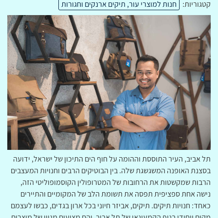
קטגוריות:
חנות למוצרי עור, תיקים ארנקים וחגורות
תל אביב, העיר התוססת וההומה על חוף הים התיכון של ישראל, ידועה
בסצנת האופנה המשגשגת שלה. בין הבוטיקים הרבים וחנויות המעצבים
הרבות שמקשטות את הרחובות של המטרופולין הקוסמופוליטי הזה,
נישה אחת ספציפית תפסה את תשומת הלב של המקומיים והתיירים
כאחד: חנויות תיקים. תיקים, אביזר חיוני בכל ארון בגדים, כבשו לעצמם
מקום ייחודי בנוף הקמעונאי של תל אביב, והם מציעים מגוון של מוצרים