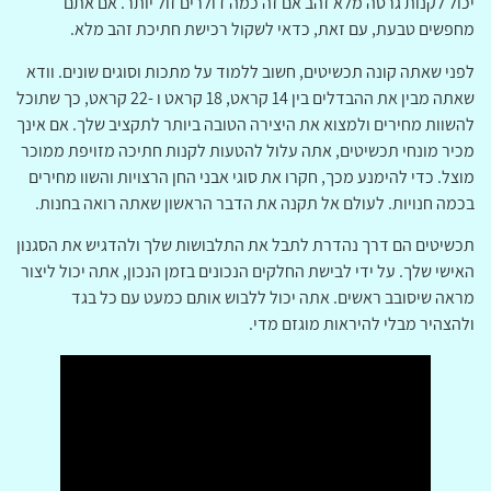
יכול לקנות גרסה מלא זהב אם זה כמה דולרים זול יותר. אם אתם
מחפשים טבעת, עם זאת, כדאי לשקול רכישת חתיכת זהב מלא.
לפני שאתה קונה תכשיטים, חשוב ללמוד על מתכות וסוגים שונים. וודא
שאתה מבין את ההבדלים בין 14 קראט, 18 קראט ו -22 קראט, כך שתוכל
להשוות מחירים ולמצוא את היצירה הטובה ביותר לתקציב שלך. אם אינך
מכיר מונחי תכשיטים, אתה עלול להטעות לקנות חתיכה מזויפת ממוכר
מוצל. כדי להימנע מכך, חקרו את סוגי אבני החן הרצויות והשוו מחירים
בכמה חנויות. לעולם אל תקנה את הדבר הראשון שאתה רואה בחנות.
תכשיטים הם דרך נהדרת לתבל את התלבושות שלך ולהדגיש את הסגנון
האישי שלך. על ידי לבישת החלקים הנכונים בזמן הנכון, אתה יכול ליצור
מראה שיסובב ראשים. אתה יכול ללבוש אותם כמעט עם כל בגד
ולהצהיר מבלי להיראות מוגזם מדי.