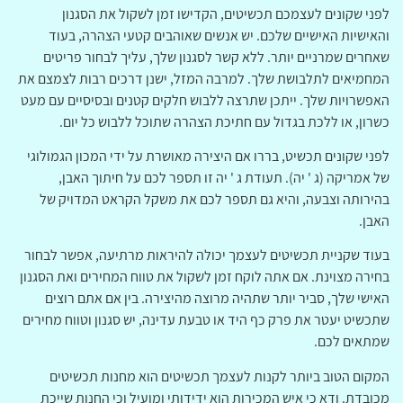
לפני שקונים לעצמכם תכשיטים, הקדישו זמן לשקול את הסגנון
והאישיות האישיים שלכם. יש אנשים שאוהבים קטעי הצהרה, בעוד
שאחרים שמרניים יותר. ללא קשר לסגנון שלך, עליך לבחור פריטים
המחמיאים לתלבושת שלך. למרבה המזל, ישנן דרכים רבות לצמצם את
האפשרויות שלך. ייתכן שתרצה ללבוש חלקים קטנים ובסיסיים עם מעט
כשרון, או ללכת בגדול עם חתיכת הצהרה שתוכל ללבוש כל יום.
לפני שקונים תכשיט, בררו אם היצירה מאושרת על ידי המכון הגמולוגי
של אמריקה (ג ' יה). תעודת ג ' יה זו תספר לכם על חיתוך האבן,
בהירותה וצבעה, והיא גם תספר לכם את משקל הקראט המדויק של
האבן.
בעוד שקניית תכשיטים לעצמך יכולה להיראות מרתיעה, אפשר לבחור
בחירה מצוינת. אם אתה לוקח זמן לשקול את טווח המחירים ואת הסגנון
האישי שלך, סביר יותר שתהיה מרוצה מהיצירה. בין אם אתם רוצים
שתכשיט יעטר את פרק כף היד או טבעת עדינה, יש סגנון וטווח מחירים
שמתאים לכם.
המקום הטוב ביותר לקנות לעצמך תכשיטים הוא מחנות תכשיטים
מכובדת. ודא כי איש המכירות הוא ידידותי ומועיל וכי החנות שייכת