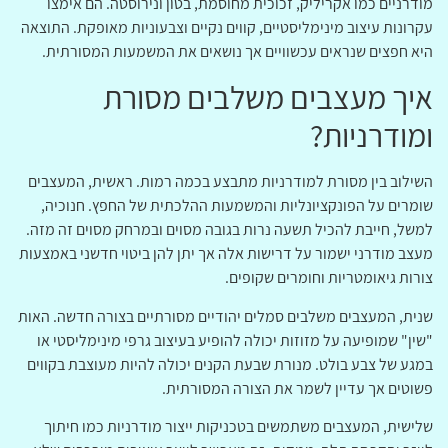
מודרניים כמו אקריליק, זכוכית מחוסמת, בטון ונירוסטה. הם אימצו
עקרונות עיצוב מינימליסטיים, קווים נקיים וצבעוניות מאופקת. התוצאה
היא חפצים שנראים עכשוויים אך נושאים את המשמעות המסורתית.
איך מעצבים משלבים מסורת
ומודרניות?
השילוב בין מסורת למודרניות מתבצע בכמה רמות. ראשית, המעצבים
שומרים על הפונקציונליות והמשמעות ההלכתית של החפץ. חנוכיה,
למשל, חייבת להכיל תשעה נרות בגובה מסוים ובמרחק מסוים זה מזה.
מעצב מודרני ישמור על דרישות אלה אך יתן להן ביטוי חדשני באמצעות
צורות גיאומטריות וחומרים שקופים.
שנית, המעצבים משלבים סמלים יהודיים מסורתיים בצורה חדשה. האות
"שין" שמופיעה על מזוזות יכולה להופיע בעיצוב גרפי מינימליסטי או
במגע של צבע בולט. מנורת שבעת הקנים יכולה להיות מעוצבת בקווים
פשוטים אך עדיין לשמר את הצורה המסורתית.
שלישית, המעצבים משתמשים בטכניקות ייצור מודרניות כמו חיתוך