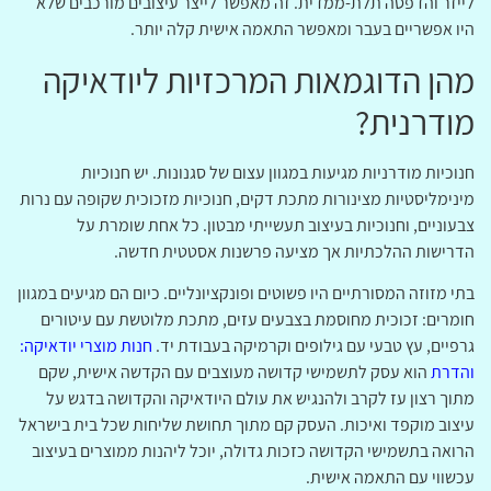
לייזר והדפסה תלת-ממדית. זה מאפשר לייצר עיצובים מורכבים שלא
היו אפשריים בעבר ומאפשר התאמה אישית קלה יותר.
מהן הדוגמאות המרכזיות ליודאיקה
מודרנית?
חנוכיות מודרניות מגיעות במגוון עצום של סגנונות. יש חנוכיות
מינימליסטיות מצינורות מתכת דקים, חנוכיות מזכוכית שקופה עם נרות
צבעוניים, וחנוכיות בעיצוב תעשייתי מבטון. כל אחת שומרת על
הדרישות ההלכתיות אך מציעה פרשנות אסטטית חדשה.
בתי מזוזה המסורתיים היו פשוטים ופונקציונליים. כיום הם מגיעים במגוון
חומרים: זכוכית מחוסמת בצבעים עזים, מתכת מלוטשת עם עיטורים
גרפיים, עץ טבעי עם גילופים וקרמיקה בעבודת יד.
חנות מוצרי יודאיקה:
והדרת
הוא עסק לתשמישי קדושה מעוצבים עם הקדשה אישית, שקם
מתוך רצון עז לקרב ולהנגיש את עולם היודאיקה והקדושה בדגש על
עיצוב מוקפד ואיכות. העסק קם מתוך תחושת שליחות שכל בית בישראל
הרואה בתשמישי הקדושה כזכות גדולה, יוכל ליהנות ממוצרים בעיצוב
עכשווי עם התאמה אישית.