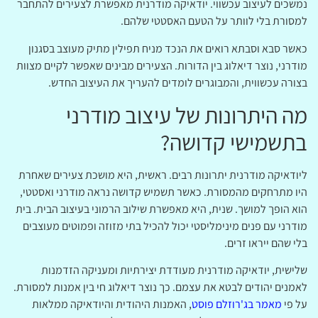
נמשכים לעיצוב עכשווי. יודאיקה מודרנית מאפשרת לצעירים להתחבר
למסורת בלי לוותר על הטעם האסטטי שלהם.
כאשר סבא וסבתא רואים את הנכד מניח תפילין מתיק מעוצב בסגנון
מודרני, נוצר דיאלוג בין הדורות. הצעירים מבינים שאפשר לקיים מצוות
בצורה עכשווית, והמבוגרים לומדים להעריך את העיצוב החדש.
מה היתרונות של עיצוב מודרני
בתשמישי קדושה?
ליודאיקה מודרנית יתרונות רבים. ראשית, היא מושכת צעירים שאחרת
היו מתרחקים מהמסורת. כאשר תשמיש קדושה נראה מודרני ואסטטי,
הוא הופך למושך. שנית, היא מאפשרת שילוב הרמוני בעיצוב הבית. בית
מודרני עם פנים מינימליסטי יכול להכיל בתי מזוזה ופמוטים מעוצבים
בלי שהם ייראו זרים.
שלישית, יודאיקה מודרנית מעודדת יצירתיות ומעניקה הזדמנות
לאמנים יהודים לבטא את עצמם. כך נוצר דיאלוג חי בין אמנות למסורת.
על פי
מאמר בג'רוזלם פוסט
, האמנות היהודית והיודאיקה ממלאות