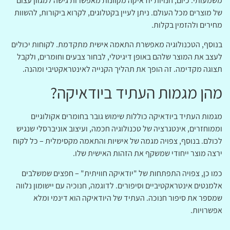
משמעותי. כיום, חנויות יודאיקה מקוונות מאפשרות גישה למגוון עצום
של מוצרים מכל העולם. ניתן לעיין בקטלוגים, לקרוא ביקורות, להשוות
מחירים ולהזמין בקלות.
בנוסף, הטכנולוגיה מאפשרת התאמה אישית מתקדמת. לקוחות יכולים
לעצב את המוצר שלהם באופן דיגיטלי, לבחור צבעים וחומרים, ולקבל
תצוגה מקדימה. זה הופך את תהליך הקנייה לאינטראקטיבי ומהנה.
מהן מגמות העתיד ביודאיקה?
מגמות העתיד ביודאיקה כוללות שימוש גובר בחומרים אקולוגיים
וממוחזרים, אינטגרציה של טכנולוגיה חכמה, ועיצוב אוניברסלי שנגיש
לכולם. בנוסף, צפויה מגמה של אישיות והתאמה מקסימלית – כל לקוח
ירצה מוצר ייחודי שמשקף את הזהות האישית שלו.
כמו כן, צפויה התפתחות של "יודאיקה חוויתית" – חפצים שמשלבים
אלמנטים אינטראקטיביים וסיפורים. לדוגמה, חנוכיה עם יישומון נלווה
שמספר את סיפור חנוכה. העתיד של היודאיקה הוא דינמי ומלא
אפשרויות.