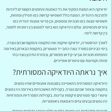
יודאיקה היא המונח המקיף את כל האמנות והחפצים הקשורים ליהדות
ולתרבות היהודית. המונח כולל תשמישי קדושה כמו תפילין ומזוזות,
תשמישי מצווה כמו חנוכיות ופמוטים, וכן פריטי אמנות יהודית כמו
ציורים ותכשיטים. עולם היודאיקה הוא ביטוי למפגש בין רוחניות לחומר,
בין קדושה ליופי.
לאורך ההיסטוריה, יודאיקה שיקפה את התקופה והמקום שבהם נוצרה.
בימי הביניים בספרד נוצרו כתבי יד מעוטרים, בתקופת הבארוק באירופה
התפתחו חנוכיות וגביעי קידוש מפוארים, ובמזרח התיכון נוצרו בתי
מזוזה וקמיעות עם עיטורים אופייניים.
איך נראתה היודאיקה המסורתית?
היודאיקה המסורתית התאפיינה בסגנונות אמנותיים שהיו נפוצים
בתקופה ובאזור שבהם נוצרה. בקהילות האשכנזיות באירופה היו נפוצים
עיטורי כסף מפורטים ורקמות עדינות. בקהילות הספרדיות והמזרחיות
היו נפוצים צבעים עזים ודוגמאות גיאומטריות.
חנוכיות מסורתיות היו עשויות כסף או פליז ועוטרו בדמויות וציורים.