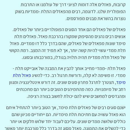
קרובות, פאזלים אלה דומות לציוני דרך של עולמנו או התרבות
הפופולרית שלנו. לדוגמה, רבים מהפאזלים התלת -ממדיות בשוק
נוצרות בהשראת מבנים מפורסמים.
פאזלים של פאזלים הם אחד הסוגים הפופולריים ביותר של פאזלים.
אנשים רבים נהנים מהסיפוק שמקורו בהרכבת פאזל. פאזלים תלת
מימד שונות מפאזלים של פאזלים, שהם בדרך כלל דו ממדיים. פאזל
תלת ממדי עשוי להיות קשה יותר, אך לא תמיד זה המצב. רמת הקושי
של פאזל תלת ממדית תהיה תלויה בגודלו, במורכבותו ובסוגו.
פאזל תלת -ממדי מחייב אותך להבין את המבנה של אובייקט תלת -
ממדי. זו משימה לא קלה, ודורשת תרגול רב. כדי להשיג
פאזל תלת
מימד
, תצטרך לתרגל פתרון סוגים שונים. זה דורש אינטליגנציה ומגוון
רחב של מיומנויות. כמה מהתמיהנים הטובים ביותר הם מתכנתים
ומהנדסים למחשבים שיש להם יכולת לחשוב בצורה רציפה.
ישנם סוגים רבים של פאזלים תלת מימד, אך הטוב ביותר להתחיל איתם
הוא פאזל עשויה עם חתיכות תלת מימדיות. הם ייחודיים מכיוון שהם
כוללים שלושה ממדים שונים. עליכם לעבוד יחד שלוש חלקים או יותר
כדי להשלים את התמונה. פאזל מסוג זה בדרך כלל מורכבת יותר מאשר