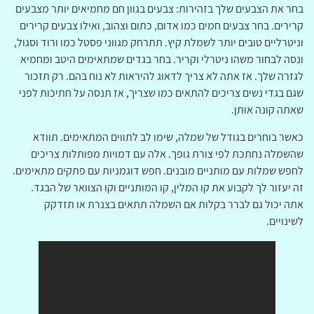
בחר את הצבעים שלך בזהירות: צבעים בגוון חם מחמיאים יותר מצבעים
קרירים. בחר צבעים חמים כמו אדום, כתום וצהוב, ואילו צבעים קרירים
וניטרליים טובים יותר לשמלת קיץ. תתרחק מגווני פסטל כמו ורוד וסגול,
ונסה לבחור משהו ניטרלי וקריר. בחר בגדים שמתאימים היטב ומחמיא
לגזרה שלך. אז אתה לא צריך לדאוג להיראות לא נוח בהם. רק תזכור
שגם בגדי נשים צריכים להתאים כמו שצריך, אז תנסה על חתיכות לפני
שאתה קונה אותן.
כאשר בוחרים בגודל של שמלה, שימו לב לתווים המתאימים. תוודא
שהשמלה נחתכת לפי צורת גופך. אלה עם דמויות מפותלות צריכים
לחפש שמלות עם מותניים מובנים. חפש דוגמניות עם פתקים מתאימים.
זה יעזור לך לקבוע את קו המלין, קו המותניים וקו הצוואר של הבגד.
אתה יכול גם לברר בקלות אם השמלה תתאים בצנרת או תזדקק
לשינויים.