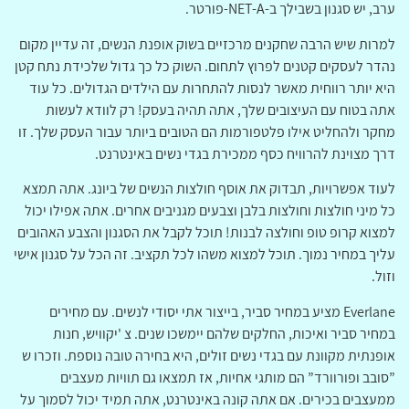
ערב, יש סגנון בשבילך ב-NET-A-פורטר.
למרות שיש הרבה שחקנים מרכזיים בשוק אופנת הנשים, זה עדיין מקום
נהדר לעסקים קטנים לפרוץ לתחום. השוק כל כך גדול שלכידת נתח קטן
היא יותר רווחית מאשר לנסות להתחרות עם הילדים הגדולים. כל עוד
אתה בטוח עם העיצובים שלך, אתה תהיה בעסק! רק לוודא לעשות
מחקר ולהחליט אילו פלטפורמות הם הטובים ביותר עבור העסק שלך. זו
דרך מצוינת להרוויח כסף ממכירת בגדי נשים באינטרנט.
לעוד אפשרויות, תבדוק את אוסף חולצות הנשים של ביונג. אתה תמצא
כל מיני חולצות וחולצות בלבן וצבעים מגניבים אחרים. אתה אפילו יכול
למצוא קרופ טופ וחולצה לבנות! תוכל לקבל את הסגנון והצבע האהובים
עליך במחיר נמוך. תוכל למצוא משהו לכל תקציב. זה הכל על סגנון אישי
וזול.
Everlane מציע במחיר סביר, בייצור אתי יסודי לנשים. עם מחירים
במחיר סביר ואיכות, החלקים שלהם יימשכו שנים. צ 'יקוויש, חנות
אופנתית מקוונת עם בגדי נשים זולים, היא בחירה טובה נוספת. וזכרו ש
”סובב ופורוורד” הם מותגי אחיות, אז תמצאו גם תוויות מעצבים
ממעצבים בכירים. אם אתה קונה באינטרנט, אתה תמיד יכול לסמוך על