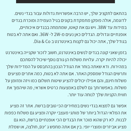
בהתאם לתקציב שלך, יש הרבה אפשרויות גדולות עבור בגדי נשים.
לדוגמה, אולה פופקן מתמקדת בקונים בגיל העמידה ומוכרת בגדים
במידות עד 38W. ויש גם את קאטו, שמתמחה בבגדים איכותיים,
אופנתיים וגדולים. הגדלים כאן נעים מ-2W ל- 36W. ואם אתה לא בטוח
בגודל שלך, אתה יכול גם לקנות באינטרנט ב Dia & Co.
בזמן שאני קונה בגדים לנשים באינטרנט, חשוב לזכור שקנייה באינטרנט
יכולה להיות יקרה. עלויות משלוח הן גורם נוסף שיכול להסתכם
במהירות. ודא שאתה בוחר את הגודל הנכון בהתבסס על המדידות שלך
ותרשים הגודל שמספק האתר. אם אתה לא בטוח, כמה אתרים מציעים
משלוח חינם, והם אפילו יכולים להציע שיטות תשלום כמו ויזה ומזומן על
משלוח. באפשרותך גם לשלם באמצעות כרטיס אשראי, מה שיהפוך את
חווית הקניות שלך לנוחה עוד יותר.
אפשר גם למצוא בגדי נשים במחירים הכי טובים ברשת. אתר זה מציע
את המלאי הגדול ביותר של מותגי מעצבי יוקרה ומציע גם משלוח כפפות
לבנות. לא רק שהוא מוכר את הבגדים הכי אופנתיים ברשת, הוא גם
מציע אביזרים ומוצרי יופי. בין אם אתה מחפש ג 'ינס, חולצה, או שמלת