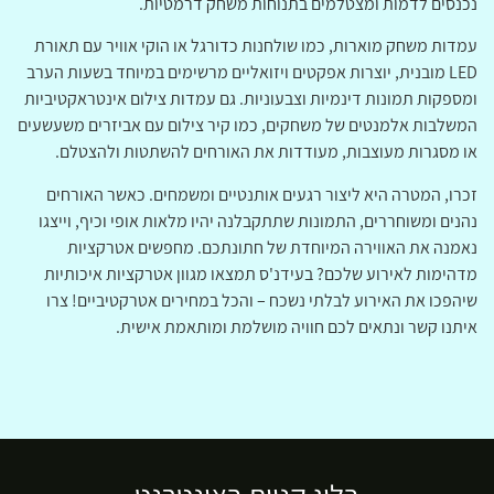
נכנסים לדמות ומצטלמים בתנוחות משחק דרמטיות.
עמדות משחק מוארות, כמו שולחנות כדורגל או הוקי אוויר עם תאורת
LED מובנית, יוצרות אפקטים ויזואליים מרשימים במיוחד בשעות הערב
ומספקות תמונות דינמיות וצבעוניות. גם עמדות צילום אינטראקטיביות
המשלבות אלמנטים של משחקים, כמו קיר צילום עם אביזרים משעשעים
או מסגרות מעוצבות, מעודדות את האורחים להשתטות ולהצטלם.
זכרו, המטרה היא ליצור רגעים אותנטיים ומשמחים. כאשר האורחים
נהנים ומשוחררים, התמונות שתתקבלנה יהיו מלאות אופי וכיף, וייצגו
נאמנה את האווירה המיוחדת של חתונתכם. מחפשים אטרקציות
מדהימות לאירוע שלכם? בעידנ'ס תמצאו מגוון אטרקציות איכותיות
שיהפכו את האירוע לבלתי נשכח – והכל במחירים אטרקטיביים! צרו
איתנו קשר ונתאים לכם חוויה מושלמת ומותאמת אישית.