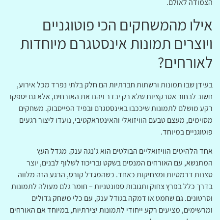
הצמודה לאולם.
אילו מהמשחקים הכי פוטוגניים
ויוצרים תמונות אינסטגרם מיוחדות
לאורחים?
בעידן שבו תמונות ורשתות חברתיות הם חלק בלתי נפרד מכל אירוע,
חשוב לבחור אטרקציות שלא רק יבדר ויהנו את האורחים, אלא גם יספקו
רקע מושלם לתמונות שיככבו באינסטגרם ובפיד הפייסבוק. משחקים
מסוימים, מעצם טבעם הוויזואלי והאינטראקטיבי, נועדו ליצור רגעים
פוטוגניים במיוחד.
אחד הלהיטים הוויזואליים הבולטים הוא ג'נגה ענק. מגדל העץ
המתנשא, עם האורחים המנסים בשקט ובריכוז לשלוף לבנים, יוצר
סצנות דרמטיות ומצחיקות כאחד. כשהמגדל קורס, הרגע הזה מלווה
בדרך כלל בפרץ צחוק ותגובות ספונטניות – חומר גלם מעולה לתמונות
וסרטונים. גם שחמט או דמקה בגודל ענק, עם כלי משחק גדולים
ומרשימים, מציעים רקע ייחודי לתמונות יצירתיות, במיוחד אם האורחים