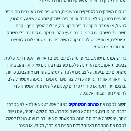
המפתח טמון בבחירת המשחקים ובשילובם העיצובי.
במקום משחקים פלסטיקיים וצבעוניים, חפשו פריטים מעוצבים מחומרים
טבעיים כמו עץ מלא, מתכת או זכוכית. שולחן שחמט עשוי עץ מהגוני,
למשל, או עמדת פוקר עם ריפוד קטיפה, יוכלו להוסיף נופך יוקרתי.
חשבו על משחקי ענק כמו ג'נגה מעץ כהה, דמקה ענקית עם כלי משחק
מפוסלים, או אפילו שולחנות קפה משולבים עם משחקי לוח קלאסיים
בעיצוב מינימליסטי.
כדי שהמתחם ישתלב באופן מושלם עם עיצוב האירוע, הקפידו על פלטת
צבעים תואמת. אם החתונה שלכם מעוצבת בגוונים של ירוק וזהב, בחרו
משחקים עם נגיעות של צבעים אלו. השתמשו בשטיחים מעוצבים, כריות
נוי ותאורת אווירה עדינה כדי ליצור פינה מזמינה ונעימה. אפשר לשלב
גם צמחייה ירוקה או סידורי פרחים קטנים על שולחנות המשחק כדי
להוסיף נופך טבעי ואלגנטי.
חשוב למקם את
מתחם המשחקים
באזור אסטרטגי באולם – לא במרכז
רחבת הריקודים, אך גם לא בפינה נסתרת. מקום שקט יחסית, עם גישה
נוחה, יאפשר לאורחים ליהנות מהמשחקים באווירה רגועה. תוכלו למשל
למקם את המתחם באזור קבלת הפנים המורחב, בלובי, או בגינה