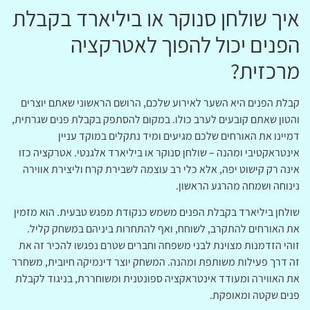
איך שולחן סנוקר או ביליארד בקבלת
הפנים יכול להפוך לאטרקציה
מרכזית?
קבלת הפנים היא השער לאירוע שלכם, הרושם הראשוני שאתם יוצרים
והטון שאתם קובעים לערב כולו. במקום להסתפק בקבלת פנים שגרתית,
דמיינו את האורחים שלכם מגיעים ומיד נתקלים במוקד עניין
אינטראקטיבי ומהנה – שולחן סנוקר או ביליארד אלגנטי. אטרקציה כזו
אינה רק קישוט יפה, אלא כלי רב עוצמה לשבירת קרח וליצירת אווירה
נינוחה ושמחה מהרגע הראשון.
שולחן ביליארד בקבלת הפנים משמש כנקודת מפגש טבעית. הוא מזמין
את האורחים להתקרב, לשוחח, ואף להתחרות ביניהם במשחק קליל.
זוהי הזדמנות מצוינת לבני משפחה וחברים שטרם נפגשו להכיר זה את
זה דרך פעילות משותפת ומהנה. המשחק יוצר דינמיקה חיובית, משחרר
את האווירה ומעודד אינטראקציה ספונטנית ומשוחררת, בניגוד לקבלת
פנים שקטה ומאופקת.