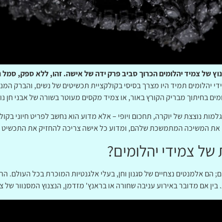
ץ של צמיד יהלומים הכרוך סביב פרק ידה של אישה. זהו, ללא ספק, סמל נ
די יהלומים תמיד היו מצרך בסיסי בקולקציית תכשיטים של נשים, והברק המנ
ומים בחיתוך מבריק הקורץ באור, או צמיד מקסים מעוטר בשורה של אבני חן נו
למות נוצצת של יוקרה, תחכום ויופי – אלא מדוע הוא נחשב לפריט חיוני בקו
ף את המשיכה המתמשכת שלהם, ומדוע כל אישה צריכה להחזיק את התכשיט 
של צמידי יהלומים?
; הם אלמנטים נצחיים של סגנון וחן, בעלי אלגנטיות המוכרת בכל העולם. ה
בין אם מדובר באירוע עניבה שחורה או בראנץ' מזדמן, הנצנוץ המסנוור של צמ