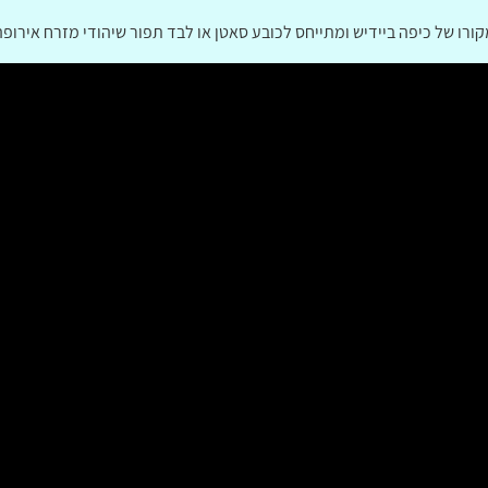
רו של כיפה ביידיש ומתייחס לכובע סאטן או לבד תפור שיהודי מזרח אירופ