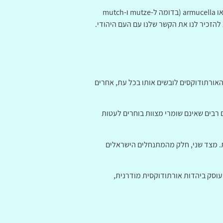
היידיש לכיפה היא "ירמולקה", מהעברית yarmulke, כלומר כיפה. ייתכן שמקורו בלטינית של ימי הביניים בשם almucella או armucella (בדומה ל-mutze ו-mutch
הזכיר לנו את הקשר שלנו עם העם היהודי.
האורתודוקסים לובשים אותו בכל עת, אחרים
 רבים שאינם שומרי מצוות בוחרים לעטות
ות. מצד שני, חלק מהמתנחלים הישראלים
ועוסק ביהדות אורתודוקסית מודרנית,