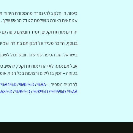
כיפות הן חלק בלתי נפרד מהמסורת היהודית 
שמתאים בצורה מושלמת לגודל הראש שלך.
יהודים אורתודוקסים תמיד חובשים כיפה גם 
בנוסף, הדבר מעיד על דבקותם בתורה ושמירת כשרות, אחת
בישראל, סוג הכיפה שמישהו חובש יכול לשקף 
אבל אם אתה לא יהודי אורתודוקסי, להשיג כ
בטוחה – זמין בגלילים ורצועות בכל חנות אומנ
לפרטים נוספים :
%D7%A4%D7%95%D7%AA-
A8%D7%95%D7%92%D7%95%D7%AA/