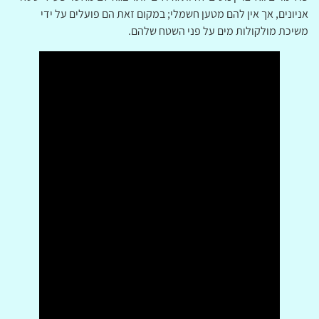
אניונים, אך אין להם מטען חשמלי; במקום זאת הם פועלים על ידי
משיכת מולקולות מים על פני השטח שלהם.