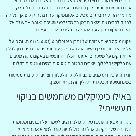
חומרי חיטוי הורגים חיידקים על משטחים כמו משטחים או רצפות אך
אינם הורסים וירוסים ולכן הם אינם יעילים כנגד הצטננות וכו'. חלק
מחומרי החיטוי הביתיים מכילים אקונומיקה שהורגת חיידקים אך עלולה
להזיק לבדים אם נשארים זמן רב מדי לפני שטיפה נאותה – לעולם אל
תערבב אקונומיקה עם אמוניה כי זה יוצר אדים רעילים!
אקונומיקה היא תערובת של נתרן היפוכלוריט (NaClO) ומים. זה פועל
על ידי שחרור חמצן כאשר הוא בא במגע עם חומרים אורגניים כגון לכלוך
או חיידקים על משטחים. אטומי הכלור החופשיים באקונומיקה מגיבים
עם חלקיקי הלכלוך ויוצרים תרכובות מסיסות במים ונשטפות בקלות.
יוני ההיפוכלוריט מגיבים עם חלקיקי הלכלוך ויוצרים תרכובות מסיסות
במים ונשטפות בקלות. תהליך זה נקרא חמצון.
באילו כימיקלים משתמשים בניקוי
תעשייתי?
ניקוי הוא בעיה אוניברסלית. כולנו רוצים לשמור על הבתים ומקומות
העבודה שלנו נקיים, אבל זה יכול להיות קשה למצוא את המוצרים