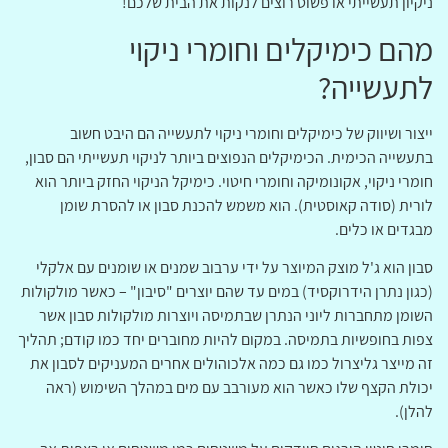
ניקיון תעשייתי או פשוט רוצים לנקות את הבית שלכם!
מהם כימיקלים וחומרי ניקוי
לתעשייה?
ייצור ושיווק של כימיקלים וחומרי ניקוי לתעשייה הם היבט חשוב
בתעשייה הכימית. הכימיקלים הנפוצים ביותר לניקוי תעשייתי הם סבון,
חומרי ניקוי, אקונומיקה וחומרי חיטוי. כימיקל הניקוי החזק ביותר הוא
לורית (סודה קאוסטית). הוא משמש להכנת סבון או להסרת שומן
מבגדים או כלים.
סבון הוא ג'ל מוצק המיוצר על ידי ערבוב שמנים או שומנים עם אלקלי
(כגון נתרן הידרוקסיד) במים עד שהם יוצרים "סיבון" – כאשר מולקולות
השומן מתחברות ליוני הנתרן שבתמיסה ויוצרות מולקולות סבון אשר
צפות בחופשיות בתמיסה. במקום להיות מחוברים יחד כמו קודם; תהליך
זה מייצר גליצרול כמו גם כמה אלכוהולים אחרים המעניקים לסבון את
יכולת הקצף שלו כאשר הוא מעורבב עם מים במהלך השימוש (ראה
להלן).