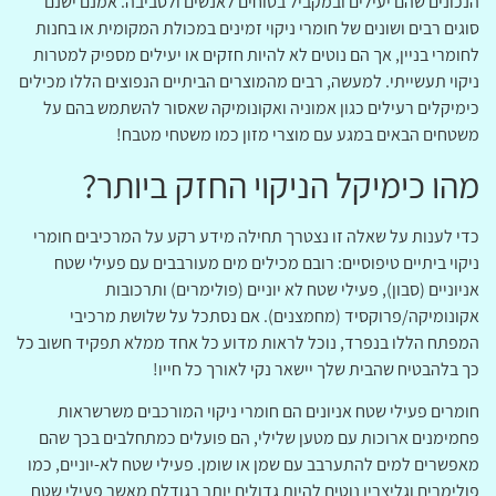
הנכונים שהם יעילים ובמקביל בטוחים לאנשים ולסביבה. אמנם ישנם
סוגים רבים ושונים של חומרי ניקוי זמינים במכולת המקומית או בחנות
לחומרי בניין, אך הם נוטים לא להיות חזקים או יעילים מספיק למטרות
ניקוי תעשייתי. למעשה, רבים מהמוצרים הביתיים הנפוצים הללו מכילים
כימיקלים רעילים כגון אמוניה ואקונומיקה שאסור להשתמש בהם על
משטחים הבאים במגע עם מוצרי מזון כמו משטחי מטבח!
מהו כימיקל הניקוי החזק ביותר?
כדי לענות על שאלה זו נצטרך תחילה מידע רקע על המרכיבים חומרי
ניקוי ביתיים טיפוסיים: רובם מכילים מים מעורבבים עם פעילי שטח
אניוניים (סבון), פעילי שטח לא יוניים (פולימרים) ותרכובות
אקונומיקה/פרוקסיד (מחמצנים). אם נסתכל על שלושת מרכיבי
המפתח הללו בנפרד, נוכל לראות מדוע כל אחד ממלא תפקיד חשוב כל
כך בלהבטיח שהבית שלך יישאר נקי לאורך כל חייו!
חומרים פעילי שטח אניונים הם חומרי ניקוי המורכבים משרשראות
פחמימנים ארוכות עם מטען שלילי, הם פועלים כמתחלבים בכך שהם
מאפשרים למים להתערבב עם שמן או שומן. פעילי שטח לא-יוניים, כמו
פולימרים וגליצרין נוטים להיות גדולים יותר בגודלם מאשר פעילי שטח