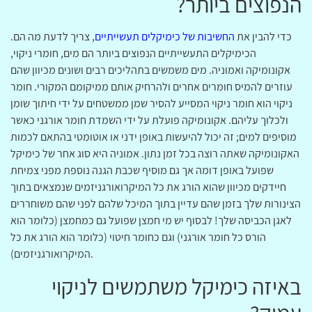
הנפוצים ביותר?
כדי להבין את
החשיבות של כימיקלים תעשייתיים
, צריך לדעת מה הם.
הכימיקלים התעשייתיים הנפוצים ביותר הם מים, חומרי ניקוי,
אקונומיקה ואמוניה. מים משמשים בתהליכים רבים ושונים מכיוון שהם
עוזרים להמיס חומרים אחרים ולהרחיק אותם ממיקומם המקורי. חומר
ניקוי הוא חומר ניקוי המסייע להסיר שמן ממשטחים על ידי חיתוך שומן
ולכלוך עליהם. אקונומיקה פועלת על ידי השמדת חומר אורגני כאשר
מוסיפים למים; זה יכול להיעשות באופן ידני או אוטומטי בהתאם לכמות
האקונומיקה שאתה רוצה בכל זמן נתון. אמוניה היא סוג אחר של כימיקל
שפועל באופן דומה אך גם מוסיף שכבת הגנה נוספת מפני צמיחת
חיידקים מכיוון שהוא הורג את כל המיקרואורגניזמים שנמצאים בתוך
הצינורות שלך בזמן שהם עדיין בתוך המיכל שלהם לפני שהם משוחררים
לאגן הכביסה שלך! לבסוף יש מי חמצן שפועל גם כמחמצן (כלומר הוא
הורס כל חומר אורגני) וגם כחומר חיטוי (כלומר הוא הורג את כל
המיקרואורגניזמים).
באיזה כימיקל משתמשים לניקוי