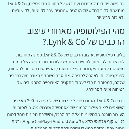
עם גישה ייחודית למכירות ועם דגש על החוויה הדיגיטלית, Lynk & Co.
מותאמת לדור החדש של הנהגים שנותנים ערך לקיימות, לקישוריות
ולאיכות פרימיום.
מהי הפילוסופיה מאחורי עיצוב
הרכבים של Lynk & Co.?
בליבת פילוסופיית עיצוב הרכבים של Lynk & Co. טמונה מחויבות
לחדשנות, לקיימות ולחוויית משתמש ללא תחרות. הגישה של המותג
מושרשת עמוק בעקרונות העיצוב השוודי, המייחסים חשיבות לפשטות,
לפונקציונליות ולאהבה לסביבה. אתוס זה משתקף בצורה חיה ברכבים
שלהם, המפותחים כדי לעמוד בתקנים האירופיים המחמירים של
בטיחות וטיפול סביבתי.
רכבי Lynk & Co. מתוכננים על ידי צוות של למעלה מ-200 מעצבים
השואפים ליצור שילוב הרמוני של אסתטיקה וטכנולוגיה. פילוסופיית
העיצוב חורגת מהחיצוניות אל ליבת הרכב, ומשלבת תכונות מתקדמות
כגון שיקוף אלחוטי מלא של Android Auto ו-Apple CarPlay, ורמת
גימור אחת עמוסה במוצרי יוקרה ובהתקדמות טכנולוגית.