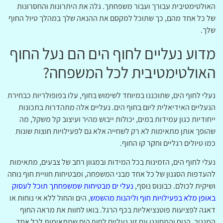
האולטימטיבית עבורך ועבור משפחתך. גלה את היתרונות והחסרונות
של כל אחד מהם, כך שתוכל למקסם את ההנאה שלך במהלך טיול החוף
שלך.
מדוע נעליים לחוף הים הם נעל החוף
האולטימטיבית לכל המשפחה?
נעלי לחוף הים, שתוכננו במיוחד לשימוש בחוף, עלו בפופולריות כבחירת
הנעליים האידיאלית ליום בחוף הים. נעליים אלה מתהדרות בתכונות
ייחודיות כגון עמידות במים, יכולות ייבוש מהיר ועיצוב קל משקל, מה
שהופך אותן מתאימות לא רק לשחייה אלא גם לפעילויות חוצות שונות
כמו טיולים רגליים וחקר קו החוף.
נעלי לחוף הים, הזמינות בכל המידות ובמגוון רחב של צבעים, מתאימות
להעדפות הסגנון של כל אחד מבני המשפחה, ומבטיחות חוויית חוף נוחה
ושיקית לכולם. כבונוס נוסף,
נעלי ים מבטיחות שמשפחתך תוכל לעסוק
באופן מלא בפעילויות חוף וליהנות מהשמש
, הים והחול ללא אי נוחות או
דאגה לפציעות פוטנציאליות בכף הרגל. בואו לחוות את מראה החוף
המגניב, הנוח והמסוגנן עם זוג נעליים לחוף הים שמתאימות לכל אחד