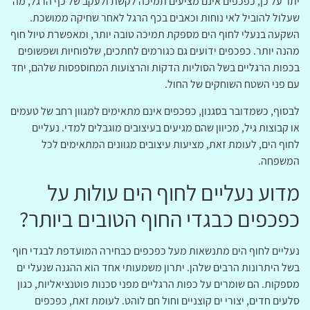
יתר על כן, כפכפים אינם מציעים תמיכה לקשת ולעקב של כף הרגל, מה
שעלול להוביל לאי נוחות וכאבים בכף הרגל לאחר שחיקה ממושכת.
השקעה בנעלי לחוף הים מספקת תמיכה טובה יותר, ומאפשרת טיול חוף
מהנה יותר. כפכפים ידועים גם כגורמים לחתכים, שלפוחיות ושפשופים
בכפות הרגליים בשל הסוליות הדקות והרצועות המחוספסות שלהם, יחד
עם פני השטח השוחקים של החול.
לבסוף, כשמדובר בסגנון, כפכפים אינם מתאימים למגוון רחב של טעמים
או קבוצות גיל, מכיוון שהם מגיעים בעיצובים מוגבלים למדי. נעליים
לחוף הים, לעומת זאת, מציעות עיצובים מגוונים המתאימים לכל
המשפחה.
מדוע נעליים לחוף הים עולות על
כפכפים כבגדי החוף הטובים ביותר?
נעליים לחוף הים מתנשאות מעל כפכפים כבחירה המועדפת לבגדי חוף
בשל היתרונות הרבים שלהן. יתרון משמעותי אחד הוא ההגנה שנעלי ים
מספקות. הם שומרים על כפות הרגליים מפני סכנות פוטנציאליות, כגון
סלעים חדים, יצורי ים קוצניים וחול חם לוהט. לעומת זאת, כפכפים