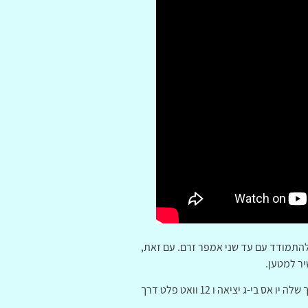
ים להתמודד עם עד שני אמפר זרם. עם זאת,
יר למטען.
אנקר פאוורפורט פי. די 2 הוא מטען מהיר נהדר. הוא כולל יו אס בי אספקת חשמל טכנולוגיה ויכול לספק 18 וואט חשמל דרך שלה יו אס בי-ג יציאה ו 12 וואט פלט דרך