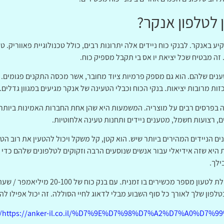
 לטלפון אנקר?
באנקר. לבנקי כוח ניידים אלה יתרונות רבים, כולל טכנולוגיית פאווריק. 
ה מבטיח שכל יציאת יו אס בי תקבל מספיק כוח.
נים שלהם. הוא גם מספק פרמיות ציוד מחובר, אשר מכסה התקנים פגומים. א
רכזות מרובות יציאות. בנקי הכוח וכבלי הטעינה של אנקר מגיעים במגוון גדלים.
תה בפרסים רבים על מוצריה. המשמעות היא שהן אחת החברות האמינות ביותר
נים, רצועות חשמל, מטענים ניידים ותחנות טעינה אלחוטיות.
ם הניידים המהירים ביותר שיש. הוא קטן, קל משקל ויכול להטעין את רוב הט
א שזה אידיאלי עבור אנשים שנוסעים הרבה וזקוקים לטלפונים שלהם כדי לה
ילך.
הוא היכולת לטעון מספר מכשירים בו ז
פון שלך לאורך כל סוף השבוע מבלי לדאוג לחיי הסוללה. זה יכול אפילו לה
https://anker-il.co.il/%D7%9E%D7%98%D7%A2%D7%A0%D7%9