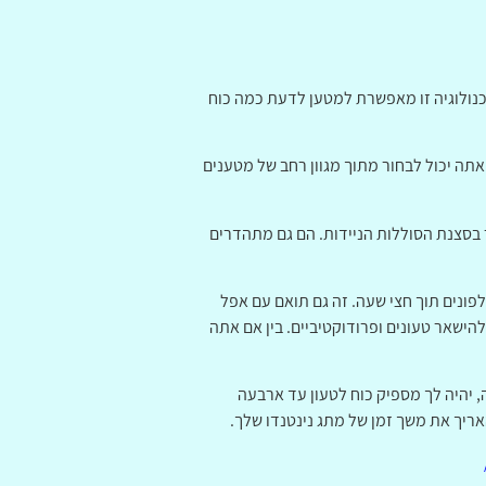
טכנולוגיה זו מאפשרת למטען לדעת כמה כוח
תה יכול לבחור מתוך מגוון רחב של מטענים
 בסצנת הסוללות הניידות. הם גם מתהדרים
לפונים תוך חצי שעה. זה גם תואם עם אפל
ישאר טעונים ופרודוקטיביים. בין אם אתה
מנית. עם בנק כוח של 20-100 מיליאמפר / שעה, יהיה לך מספיק כוח לטעון עד ארבעה
אריך את משך זמן של מתג נינטנדו שלך.