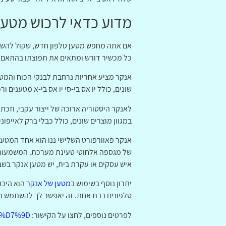
מדוע כדאי לרכוש מטען
אם אתה מחפש מטען טלפון חדש, שקול להשקיע 
כל מכשיר דורש ומתאים את תפוצתו בהתאם. ז
אנקר מציע אחריות נרחבת לבנקי הכוח והמטע
שונים, כולל יו אס בי-סי יו אס בי-א מטענים ו
לאנקר היסטוריה ארוכה של ייצור עקבי, וזכ
במגוון מוצרים שונים, כולל כבלי ברק לאייפו
אנקר פאוורפורט השלישי ננו הוא אחד המטעני
של מגספה אלחוטי טעינת מערכת. המשמעות הי
איש עסקים או עקרת בית, יש מטען אנקר בשב
יתרון נוסף בשימוש ב
מטען של אנקר
טלפונים בבת אחת. זה יאפשר לך להשתמש בטל
לפרטים נוספים, לחצו על הקישור:
9%D7%9D/