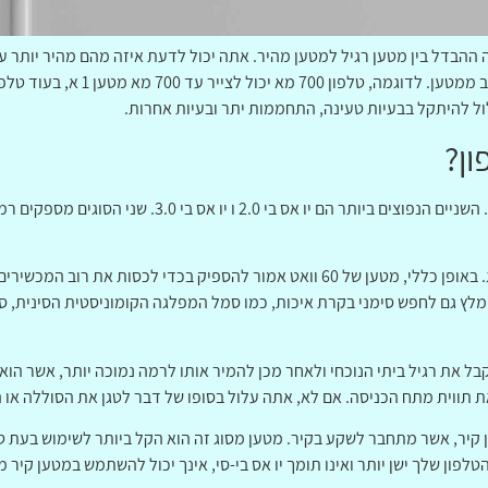
ההבדל בין מטען רגיל למטען מהיר. אתה יכול לדעת איזה מהם מהיר יותר 
ל להיתקל בבעיות טעינה, התחממות יתר ובעיות אחרות.
ון?
ישנם מספר סוגים של מטענים לטלפון זמינים. השניים הנפוצי
דרישות החשמל משתנות לפי הטלפון והמותג. באופן כללי, מטען של 60 וואט אמור להספיק
מומלץ גם לחפש סימני בקרת איכות, כמו סמל המפלגה הקומוניסטית הסינית, 
לקבל את רגיל ביתי הנוכחי ולאחר מכן להמיר אותו לרמה נמוכה יותר, אשר הו
 תווית מתח הכניסה. אם לא, אתה עלול בסופו של דבר לטגן את הסוללה או 
 קיר, אשר מתחבר לשקע בקיר. מטען מסוג זה הוא הקל ביותר לשימוש בעת טעי
טלפון שלך ישן יותר ואינו תומך יו אס בי-סי, אינך יכול להשתמש במטען קיר