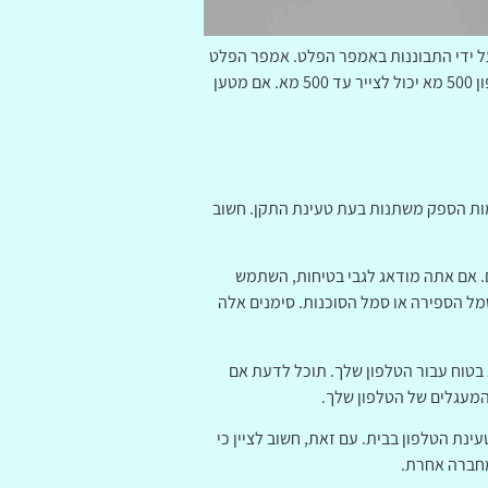
על ידי התבוננות באמפר הפלט. אמפר הפלט
הוא כמות הזרם המרבית שהטלפון יכול לשאוב ממטען. לדוגמה, טלפון 700 מא יכול לצייר עד 700 מא מטען 1 א, בעוד טלפון 500 מא יכול לצייר עד 500 מא. אם מטען
ם ביותר הם יו אס בי 2.0 ו יו אס בי 3.0. שני הסוגים מספקים רמות הספק משתנות בעת טעינת התקן. חשוב
 בכדי לכסות את רוב המכשירים. אם אתה מודאג לגבי בטיחות, השתמש
סמל הספירה או סמל הסוכנות. סימנים אלה
א בטוח עבור הטלפון שלך. תוכל לדעת אם
המעגלים של הטלפון שלך.
נת הטלפון בבית. עם זאת, חשוב לציין כי
 מחברה אחרת.