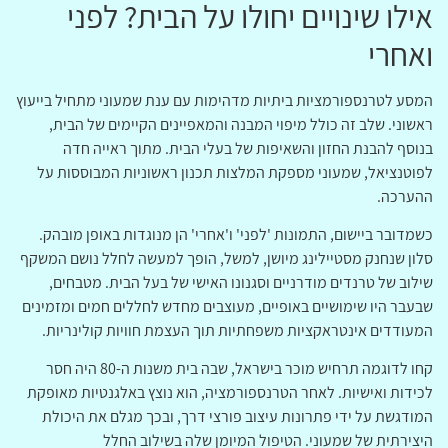
אילו שינויים יחולו על הבית? לפני
ואחרי
המסע לטרנספורמציות ביתיות מדהימות עם ענת שמעוני מתחיל בייעוץ
ראשוני. שלב זה כולל מיפוי המבנה והמאפיינים הקיימים של הבית,
בנוסף להבנת החזון והשאיפות של בעלי הבית. מתוך ראייה חדה
לפוטנציאל, שמעוני מספקת המלצות תכנון ראשוניות המבוססות על
ההערכה.
כשמדובר ביישום, התמונות 'לפני' ו'אחרי' הן מנוגדות באופן מובהק.
סלון שנחנק מסטיילינג מיושן, למשל, הופך למעשה לחלל נושם המשקף
שילוב של טרנדים מודרניים וסגנונו האישי של בעל הבית. מטבחים,
שבעבר היו שימושיים באופיים, מעוצבים מחדש לחללים חמים ומזמינים
המעודדים אינטראקציות משפחתיות תוך העצמת חוויות קולינריות.
קחו לדוגמה תרחיש מוכר בישראל, שבה בית משנות ה-80 היה חסר
לכידות ואישיות. לאחר הטרנספורמציה, הוא נוצץ באלגנטיות מאופקת
המודגשת על ידי פתרונות עיצוב פורצי דרך, ובכך מגלם את היכולת
היצירתית של שמעוני. הטיפול המיומן שלה בשילוב החלל