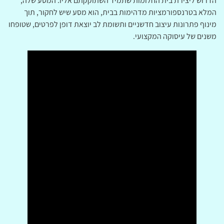
הדרוש ליצירת בית החלומות שתמיד השתוקקתם אליו. המסע שלה,
המלא בטרנספורמציות מדהימות בבית, הוא מסע שיש לחקור, תוך
מינוף פתרונות עיצוב חדשניים ותשומת לב יוצאת דופן לפרטים, שטופחו
משנים של עיסוקה המקצועי.