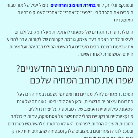
ובפונקציונליות, ליווי
בחירת העיצוב והרהיטים
וניצול יעיל של אור טבעי
הופכים את ההבדל בין "לפני" ל"אחרי" ל"אחרי" לעמוק מבחינה
גיאומטרית.
היכולת חסרת התקדים של שמעוני להתעלות מעל המקובל ולגרום
לעיצוב לדבר באמת בעד עצמו, גורמת לקבוצה של לקוחות עבר להביע
את שביעות רצונם. רבים מעידים על השינוי הבולט בבתיהם ועל איכות
חייהם המשופרת לאחר השינוי.
מהם פתרונות העיצוב החדשניים?
שפרו את מרחב המחיה שלכם
הפיכת המגורים לחלל מגורים נוח ואסתטי נשענת במידה רבה על
פתרונות עיצוביים חדשניים, וכאן באה לידי ביטוי גאונותה של ענת
שמעוני. פילוסופיית העיצוב שלה מבוססת על יצירת חללים
פונקציונליים ופרקטיים מבלי להתפשר על אסתטיקה, עדות ליכולתה
הטכנית ולעיניה החדות לפרטים. היא לא נרתעת מלהשתמש בטרנדים
ובטכנולוגיה האחרונים בעיצובים שלה, ומבטיחה שהבתים יהיו לא רק