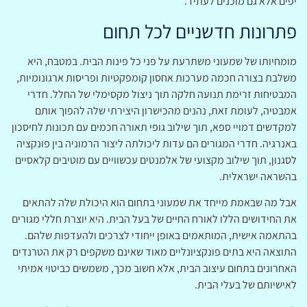
יפים אלא גם מוכנים לעתיד.
פתרונות חדשניים לכל תחום
מומחיותו של שמעוני משתרעת על פני כל פינות הבית. במטבח, היא
משלבת בצורה חכמה מערכות אחסון קומפקטיות ופריסות ארגונומיות,
המבטיחות זרימת תנועה חלקה תוך ניצול מקסימלי של החלל. חדרי
אמבטיה, לעומת זאת, נהנים מהכישרון היצירתי שלה להפוך אותם
למקדשים דמויי ספא, תוך שילוב גופי תאורה חכמים עם תכונות לחיסכון
באנרגיה. חדרי המגורים הם עדות ליכולתה ליצור הרמוניה בין פונקציה
לסגנון, תוך שילוב מקצועי של אלמנטים עכשוויים עם מוטיבים קלאסיים
בהשראה ישראלית.
אבל מה שבאמת מייחד את שמעוני בתחום הוא היכולת שלה להתאים
את החידושים הללו לאורח החיים של בעל הבית. היא יוצרת חללי מגורים
בהתאמה אישית, המותאמים באופן ייחודי לצרכים ולהעדפות שלהם.
התוצאה היא בתים פונקציונליים מאוד שאינם משקפים רק את הטרנדים
האחרונים בתחום עיצוב הבית, אלא חשוב מכך, משמשים כביטוי אמיתי
לאישיותם של בעלי הבית.