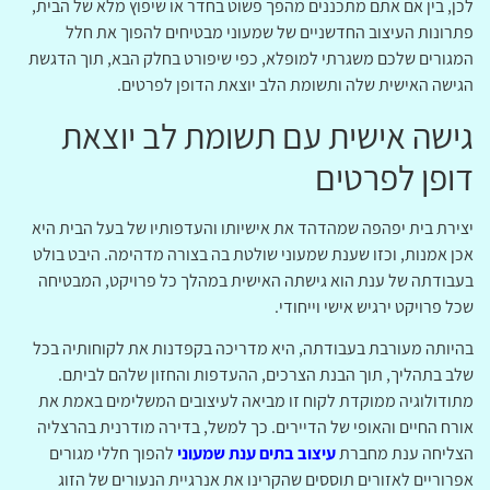
לכן, בין אם אתם מתכננים מהפך פשוט בחדר או שיפוץ מלא של הבית,
פתרונות העיצוב החדשניים של שמעוני מבטיחים להפוך את חלל
המגורים שלכם משגרתי למופלא, כפי שיפורט בחלק הבא, תוך הדגשת
הגישה האישית שלה ותשומת הלב יוצאת הדופן לפרטים.
גישה אישית עם תשומת לב יוצאת
דופן לפרטים
יצירת בית יפהפה שמהדהד את אישיותו והעדפותיו של בעל הבית היא
אכן אמנות, וכזו שענת שמעוני שולטת בה בצורה מדהימה. היבט בולט
בעבודתה של ענת הוא גישתה האישית במהלך כל פרויקט, המבטיחה
שכל פרויקט ירגיש אישי וייחודי.
בהיותה מעורבת בעבודתה, היא מדריכה בקפדנות את לקוחותיה בכל
שלב בתהליך, תוך הבנת הצרכים, ההעדפות והחזון שלהם לביתם.
מתודולוגיה ממוקדת לקוח זו מביאה לעיצובים המשלימים באמת את
אורח החיים והאופי של הדיירים. כך למשל, בדירה מודרנית בהרצליה
הצליחה ענת מחברת
עיצוב בתים ענת שמעוני
להפוך חללי מגורים
אפרוריים לאזורים תוססים שהקרינו את אנרגיית הנעורים של הזוג